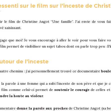
ssenti sur le film sur l’inceste de Chris
?
oir le film de Christine Angot “Une famille”. J’ai envie de vous f
vé saisissant.
gage que moi ! Je vous encourage à aller le voir pour vous faire v
 film permet de visibiliser un sujet tabou dont on parle trop peu :
l’
tour de l’inceste
 quatre chemins : j’ai personnellement trouvé ce documentaire
boule
 la parole à une femme qui a subi l’inceste de son père et que je 
Un film comme celui-ci permet de
soutenir le courage
de celles et
endre la honte au violeur
.
cumentaire
donne la parole aux proches
de Christine Angot (sa be