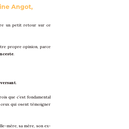
tine Angot,
aire un petit retour sur ce
otre propre opinion, parce
inceste
.
versant
.
crois que c’est fondamental
 ceux qui osent témoigner
lle-mère, sa mère, son ex-