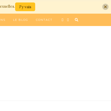
exuelles.
J'y vais
ONS
LE BLOG
CONTACT