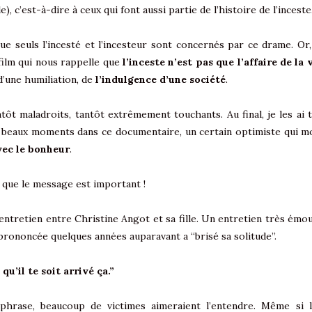
le), c’est-à-dire à ceux qui font aussi partie de l’histoire de l’inceste
e seuls l’incesté et l’incesteur sont concernés par ce drame. Or, 
film qui nous rappelle que
l’inceste n’est pas que l’affaire de la
d’une humiliation, de
l’indulgence d’une société
.
ôt maladroits, tantôt extrêmement touchants. Au final, je les ai 
 de beaux moments dans ce documentaire, un certain optimiste qui 
vec le bonheur
.
ce que le message est important !
 entretien entre Christine Angot et sa fille. Un entretien très émo
prononcée quelques années auparavant a “brisé sa solitude”.
qu’il te soit arrivé ça.”
phrase, beaucoup de victimes aimeraient l’entendre. Même si la