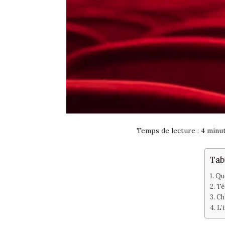
Temps de lecture :
4
minu
Tab
Que
Té
Ch
L’